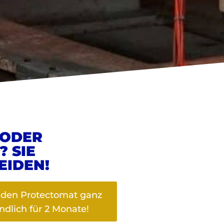
 ODER
 SIE
EIDEN!
e den Protectomat ganz
ndlich für 2 Monate!