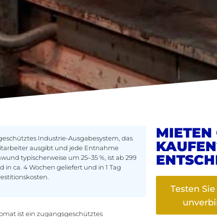
MIETEN
eschütztes Industrie-Ausgabesystem, das
KAUFEN?
Mitarbeiter ausgibt und jede Entnahme
ENTSCH
wund typischerweise um 25–35 %, ist ab 299
 in ca. 4 Wochen geliefert und in 1 Tag
estitionskosten.
Testen Si
unverbi
mat ist ein zugangsgeschütztes