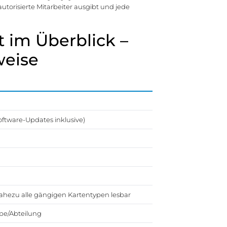
torisierte Mitarbeiter ausgibt und jede
im Überblick –
weise
ftware-Updates inklusive)
nahezu alle gängigen Kartentypen lesbar
ppe/Abteilung