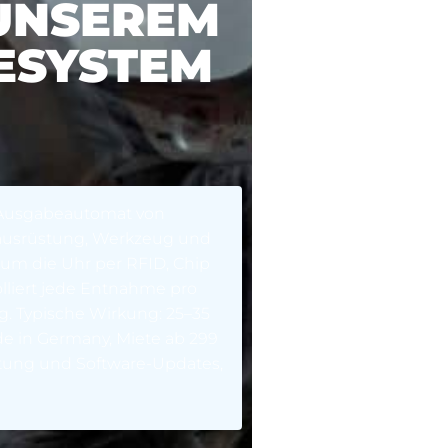
UNSEREM
ESYSTEM
Ausgabeautomat von
zausrüstung, Werkzeug und
um die Uhr per RFID, Chip
lliert jede Entnahme pro
g. Typische Wirkung: 25–35
 in Germany, Miete ab 299
tung und Software-Updates,