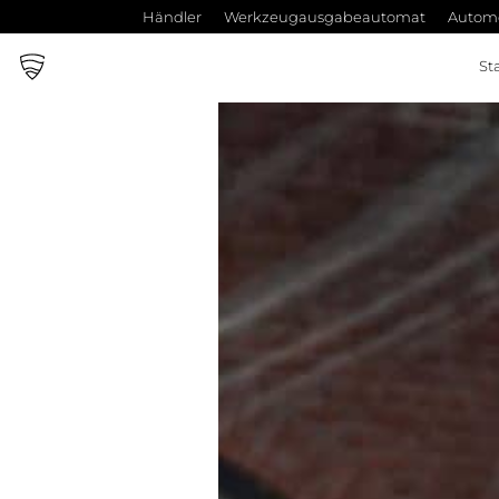
Händler
Werkzeugausgabeautomat
Automo
St