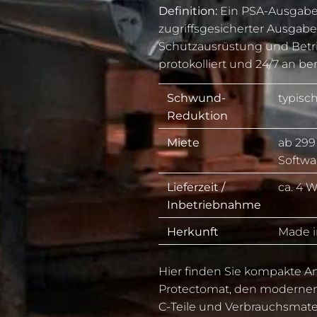
Definition:
Ein PSA-Ausgabea
zugriffsgesicherter Ausgabe
Schutzausrüstung und Betrie
protokolliert und 24/7 an be
Schwund-
typisc
Reduktion
Miete
ab 299
Softwa
Lieferzeit /
ca. 4 
Inbetriebnahme
Herkunft
Made 
Hier finden Sie kompakte 
Protectomat, den moderne
C-Teile und Verbrauchsmate