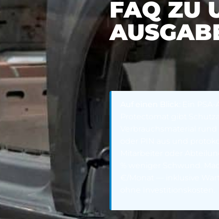
FAQ ZU 
AUSGAB
Auf einen Blick:
Ein PSA-
Protectomat gibt Schut
Verbrauchsmaterial rund 
oder PIN aus und protoko
Mitarbeiter oder Abteilun
% weniger Schwund. Made
€/Monat — inklusive War
ohne Investitionskosten.