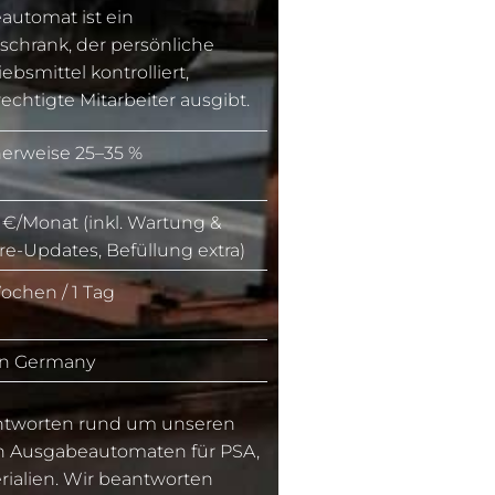
utomat ist ein
schrank, der persönliche
bsmittel kontrolliert,
rechtigte Mitarbeiter ausgibt.
herweise 25–35 %
 €/Monat (inkl. Wartung &
re-Updates, Befüllung extra)
Wochen / 1 Tag
in Germany
Antworten rund um unseren
n Ausgabeautomaten für PSA,
rialien. Wir beantworten