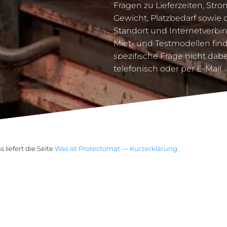
Fragen zu Lieferzeiten, Str
Gewicht, Platzbedarf sowie
Standort und Internetverbi
Miet- und Testmodellen finde
spezifische Frage nicht dabei
telefonisch oder per E-Mail.
liefert die Seite
Was ist Protectomat — Kurzerklärung
.