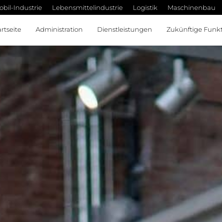
bil-Industrie
Lebensmittelindustrie
Logistik
Maschinenbau
artseite
Administration
Dienstleistungen
Zukünftige Funk