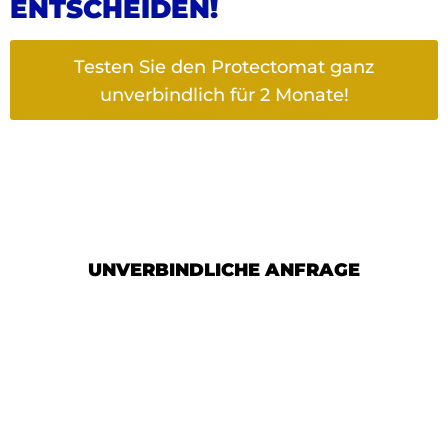
ENTSCHEIDEN!
Testen Sie den Protectomat ganz
RUFEN SIE JETZT AN
unverbindlich für 2 Monate!
Ich stehe persönlich für Sie zur Verfügung und berate Sie
gerne.
Anrufen
E-Mail
UNVERBINDLICHE ANFRAGE
Fordern Sie noch heute ganz
unverbindlich weitere
Informationen von uns an. Gerne
beraten wir Sie telefonisch, per E-